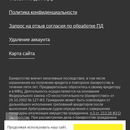
Политика конфиденциальности
Запрос на отзыв согласия по обработке ПД
Удаление аккаунта
Карта сайта
Банкротство влечет негативные последствия, в том числе
ограничения на получение кредита и повторное банкротство в
течение пяти лет. Предварительно обратитесь к своему кредитору
и в МФЦ. Деятельность осуществляется на основании
Федерального закона «О несостоятельности (банкротстве)» от
26.10.2002 № 127-ФЗ. Гражданин может быть освобожден от
дальнейшего исполнения требований кредиторов после
вынесения Арбитражным судом определения о завершении
процедуры реализации имущества гражданина.
п.3 ст. 213.28 ФЗ О
банкротстве
. При рассмотрении дела о банкротстве гражданина
применяются реструктуризация долгов гражданина, реализация
имущества гражданина, мировое соглашение. ООО «Нетдолгофф»
Продолжая использовать наш сайт,