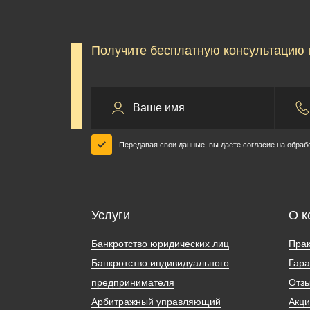
Получите бесплатную консультацию 
Передавая свои данные, вы даете
согласие
на
обраб
Услуги
О к
Банкротство юридических лиц
Прак
Банкротство индивидуального
Гара
предпринимателя
Отз
Арбитражный управляющий
Акц